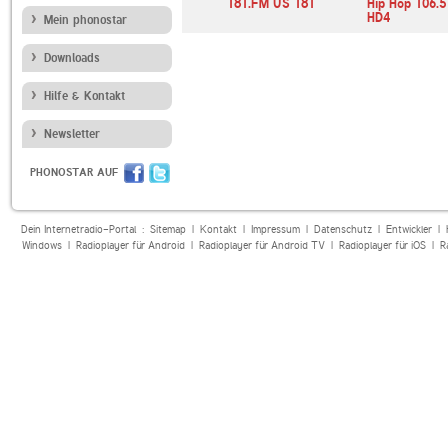
azz.com
Deutschlandfunk
181.FM US 181
Hip Hop 106.
HD4
Mein phonostar
Downloads
Hilfe & Kontakt
Newsletter
PHONOSTAR AUF
Dein Internetradio-Portal :
Sitemap
|
Kontakt
|
Impressum
|
Datenschutz
|
Entwickler
|
Windows
|
Radioplayer für Android
|
Radioplayer für Android TV
|
Radioplayer für iOS
|
R