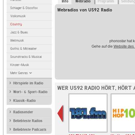
Info
Webradio
Programm
Sendun
Schlager & Discofox
Webradios von US92 Radio
Volksmusik
Country
Jazz & Blues
Weltmusik
phonostar hat k
Gehe auf die
Website des
Gothic & Mittelalter
Soundtracks & Musical
Kinder-Musik
Mehr Genres
Hörspiele im Radio
WER US92 RADIO HÖRT, HÖRT
Wort- & Sport-Radio
Klassik-Radio
Radiosender
Beliebteste Radios
Beliebteste Podcasts