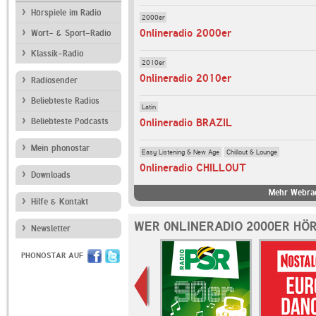
Hörspiele im Radio
2000er
0nlineradio 2000er
Wort- & Sport-Radio
Klassik-Radio
2010er
0nlineradio 2010er
Radiosender
Beliebteste Radios
Latin
Beliebteste Podcasts
0nlineradio BRAZIL
Mein phonostar
Easy Listening & New Age
Chillout & Lounge
0nlineradio CHILLOUT
Downloads
Mehr Webrad
Hilfe & Kontakt
WER 0NLINERADIO 2000ER HÖ
Newsletter
PHONOSTAR AUF