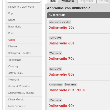
Info
Webradio
Programm
Sendun
Konzerte & Live-Musik
Webradios von 0nlineradio
Pop
56 Webradio
Dance
50er Jahre und älter
Black Music
0nlineradio 50s
Rock
60er Jahre
Oldies
0nlineradio 60s
Künstler
Schlager & Discofox
70er Jahre
0nlineradio 70s
Volksmusik
Country
80er Jahre
Jazz & Blues
0nlineradio 80s
Weltmusik
Classic Rock
80er Jahre
Gothic & Mittelalter
0nlineradio 80s ROCK
Soundtracks & Musical
Kinder-Musik
90er Jahre
0nlineradio 90s
Mehr Genres