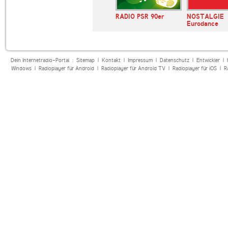
ashup
AFN 360 Internet
RADIO PSR 90er
NOSTALGIE
Radio Germany Bav…
Eurodance
Dein Internetradio-Portal :
Sitemap
|
Kontakt
|
Impressum
|
Datenschutz
|
Entwickler
|
Windows
|
Radioplayer für Android
|
Radioplayer für Android TV
|
Radioplayer für iOS
|
R