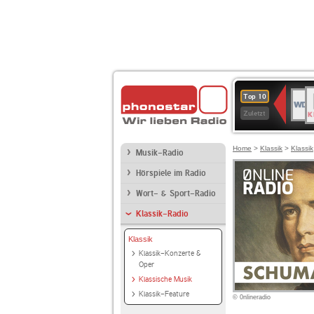
B
WDR
Top 10
K
4
Zuletzt
Home
>
Klassik
>
Klassik
Musik-Radio
Hörspiele im Radio
Wort- & Sport-Radio
Klassik-Radio
Klassik
Klassik-Konzerte &
Oper
Klassische Musik
Klassik-Feature
© 0nlineradio