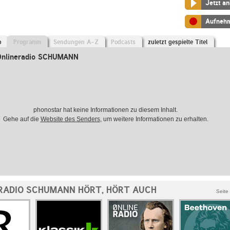
Jetzt a
Aufneh
o
Programm
Sendungen A-Z
Podcasts
zuletzt gespielte Titel
0nlineradio SCHUMANN
phonostar hat keine Informationen zu diesem Inhalt.
Gehe auf die
Website des Senders
, um weitere Informationen zu erhalten.
RADIO SCHUMANN HÖRT, HÖRT AUCH
Seite