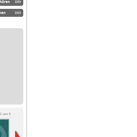
nhören
men
1
von
5