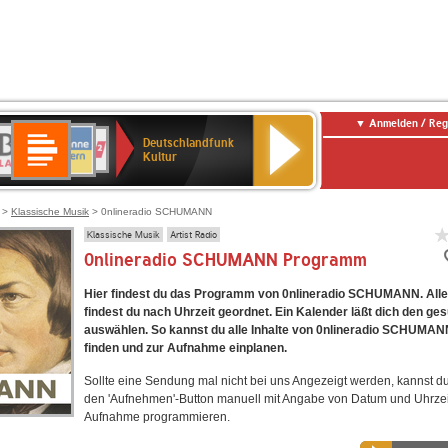
Anmelden / Reg
Deutschlandfunk
R-
ANTENNE
Deutschlandfunk
80er
SWR3
NDR
WDR
SWR
Deutschlandfunk
Kultur
LASSIK
BAYERN
90er
2
2
Kultur
Kultur
OLDIE
ANTENNE
>
Klassische Musik
> 0nlineradio SCHUMANN
Klassische Musik
Artist Radio
0nlineradio SCHUMANN Programm
Hier findest du das Programm von 0nlineradio SCHUMANN. All
findest du nach Uhrzeit geordnet. Ein Kalender läßt dich den ge
auswählen. So kannst du alle Inhalte von 0nlineradio SCHUMAN
finden und zur Aufnahme einplanen.
Sollte eine Sendung mal nicht bei uns Angezeigt werden, kannst d
den 'Aufnehmen'-Button manuell mit Angabe von Datum und Uhrzei
Aufnahme programmieren.