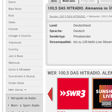
Info
Webradio
Programm
Sendun
Dance
100,5 DAS HITRADIO. Alemannia im Üb
Black Music
Rock
Sender: 100,5 DAS HITRADIO.
> Webradio: 100,5 D
Oldies
Land
Deutschland
Künstler
Sprache
Deutsch
Schlager & Discofox
Sendertyp
Privatsender
Streamqualität
bis zu 128 kbit/s Live-Strea
Volksmusik
Country
Jazz & Blues
Weltmusik
Gothic & Mittelalter
WER 100,5 DAS HITRADIO. AL
Soundtracks & Musical
Kinder-Musik
Mehr Genres
Hörspiele im Radio
Wort- & Sport-Radio