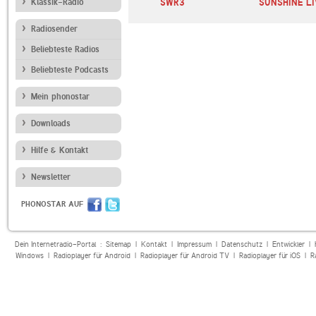
Klassik-Radio
SWR3
SUNSHINE LI
Radiosender
Beliebteste Radios
Beliebteste Podcasts
Mein phonostar
Downloads
Hilfe & Kontakt
Newsletter
PHONOSTAR AUF
Dein Internetradio-Portal :
Sitemap
|
Kontakt
|
Impressum
|
Datenschutz
|
Entwickler
|
Windows
|
Radioplayer für Android
|
Radioplayer für Android TV
|
Radioplayer für iOS
|
R