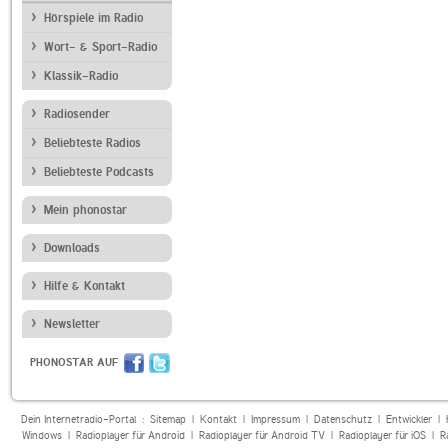
Hörspiele im Radio
Wort- & Sport-Radio
Klassik-Radio
Radiosender
Beliebteste Radios
Beliebteste Podcasts
Mein phonostar
Downloads
Hilfe & Kontakt
Newsletter
PHONOSTAR AUF
Dein Internetradio-Portal :
Sitemap
|
Kontakt
|
Impressum
|
Datenschutz
|
Entwickler
|
Windows
|
Radioplayer für Android
|
Radioplayer für Android TV
|
Radioplayer für iOS
|
R