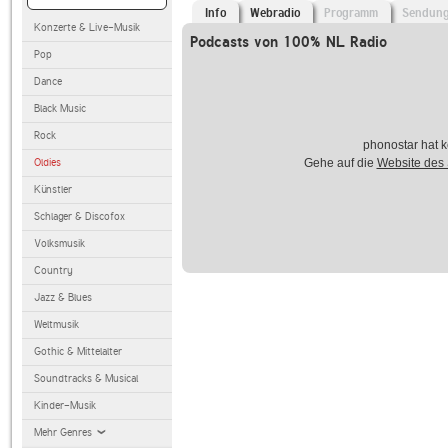
Info
Webradio
Programm
Sendun
Konzerte & Live-Musik
Podcasts von 100% NL Radio
Pop
Dance
Black Music
Rock
phonostar hat k
Oldies
Gehe auf die
Website des
Künstler
Schlager & Discofox
Volksmusik
Country
Jazz & Blues
Weltmusik
Gothic & Mittelalter
Soundtracks & Musical
Kinder-Musik
Mehr Genres