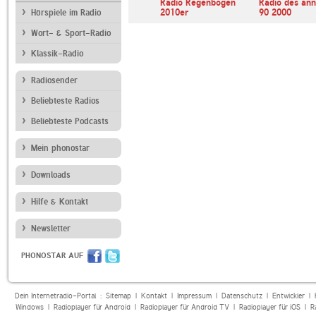
ur
Hotmixradio 90
Radio Regenbogen
Radio des an
2010er
90 2000
Hörspiele im Radio
Wort- & Sport-Radio
Klassik-Radio
Radiosender
Beliebteste Radios
Beliebteste Podcasts
Mein phonostar
Downloads
Hilfe & Kontakt
Newsletter
PHONOSTAR AUF
Dein Internetradio-Portal :
Sitemap
|
Kontakt
|
Impressum
|
Datenschutz
|
Entwickler
|
Windows
|
Radioplayer für Android
|
Radioplayer für Android TV
|
Radioplayer für iOS
|
R