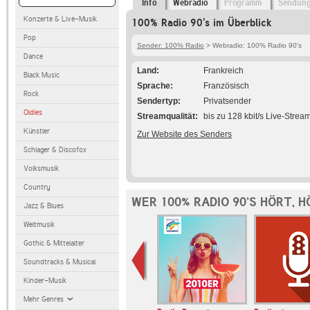
Info
Webradio
Programm
Sendun
Konzerte & Live-Musik
100% Radio 90's im Überblick
Pop
Sender: 100% Radio
> Webradio: 100% Radio 90's
Dance
Land
Frankreich
Black Music
Sprache
Französisch
Rock
Sendertyp
Privatsender
Oldies
Streamqualität
bis zu 128 kbit/s Live-Strea
Künstler
Zur Website des Senders
Schlager & Discofox
Volksmusik
Country
WER 100% RADIO 90'S HÖRT, 
Jazz & Blues
Weltmusik
Gothic & Mittelalter
Soundtracks & Musical
Kinder-Musik
Mehr Genres