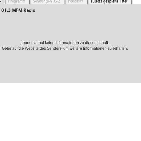
o
Programm
Sendungen A-Z
Podcasts
zuletzt gespielte Titel
101.3 MFM Radio
phonostar hat keine Informationen zu diesem Inhalt.
Gehe auf die
Website des Senders
, um weitere Informationen zu erhalten.