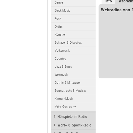
Info
Webradi
Dance
Webradios von 
Black Music
Rock
Oldies
Künstler
Schlager & Discofox
Volksmusik
Country
Jazz & Blues
Weltmusik
Gothic & Mittelalter
Soundtracks & Musical
Kinder-Musik
Mehr Genres
Hörspiele im Radio
Wort- & Sport-Radio