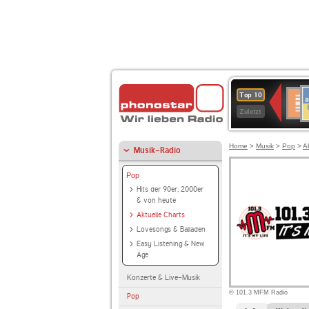
A
Deuts
Top 10
B
Kultu
Zuletzt
Home
>
Musik
>
Pop
>
A
Musik-Radio
Pop
Hits der 90er, 2000er
& von heute
Aktuelle Charts
Lovesongs & Balladen
Easy Listening & New
Age
Konzerte & Live-Musik
© 101.3 MFM Radio
Pop