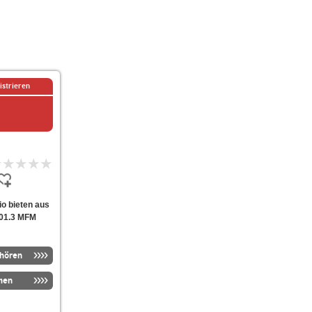
istrieren
io bieten aus
101.3 MFM
nhören
men