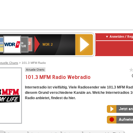
Anmelden / Reg
WDR
NTENNE
SWR
chlandfunk
Deutschlandfunk
80er
SWR3
WDR
BR-
NDR
2
WDR 2
AYERN
Kultur
r
90er
4
KLASSIK
2
OLDIE
ANTENNE
ktuelle Charts
> 101.3 MFM Radio
Aktuelle Charts
101.3 MFM Radio Webradio
Internetradio ist vielfältig. Viele Radiosender wie 101.3 MFM Rad
diesem Grund verschiedene Kanäle an. Welche Internetradios 
Radio anbietet, findest du hier.
Jetzt a
Aufneh