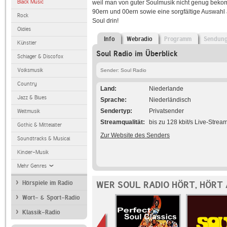
Black Music
weil man von guter Soulmusik nicht genug bekom
90ern und 00ern sowie eine sorgfältige Auswahl 
Rock
Soul drin!
Oldies
Info
Webradio
Programm
Sendun
Künstler
Soul Radio im Überblick
Schlager & Discofox
Volksmusik
Sender: Soul Radio
Country
Land
Niederlande
Jazz & Blues
Sprache
Niederländisch
Sendertyp
Privatsender
Weltmusik
Streamqualität
bis zu 128 kbit/s Live-Strea
Gothic & Mittelalter
Zur Website des Senders
Soundtracks & Musical
Kinder-Musik
Mehr Genres
Hörspiele im Radio
WER SOUL RADIO HÖRT, HÖRT
Wort- & Sport-Radio
Klassik-Radio