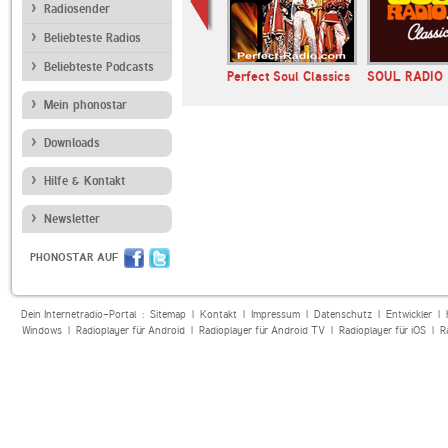
Radiosender
Beliebteste Radios
Beliebteste Podcasts
OODLIFE
80s80s In The Mix
Perfect Soul Classics
SOUL RADIO
Mein phonostar
Downloads
Hilfe & Kontakt
Newsletter
PHONOSTAR AUF
Dein Internetradio-Portal :
Sitemap
|
Kontakt
|
Impressum
|
Datenschutz
|
Entwickler
|
Windows
|
Radioplayer für Android
|
Radioplayer für Android TV
|
Radioplayer für iOS
|
R