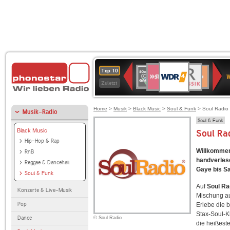
WDR
SWR3
BR-
80er
Deutschlandfunk
NDR
Deutschlandfun
SWR
Top 10
4
W
KLASSIK
90er
2
Kultur
Kultur
Zuletzt
OLDIE
ANTENNE
Home
>
Musik
>
Black Music
>
Soul & Funk
> Soul Radio
Musik-Radio
Soul & Funk
Black Music
Soul Ra
Hip-Hop & Rap
Willkommen 
RnB
handverles
Reggae & Dancehall
Gaye bis S
Soul & Funk
Auf
Soul Ra
Konzerte & Live-Musik
Mischung au
Pop
Erlebe die 
Stax-Soul-K
Dance
© Soul Radio
die heißest