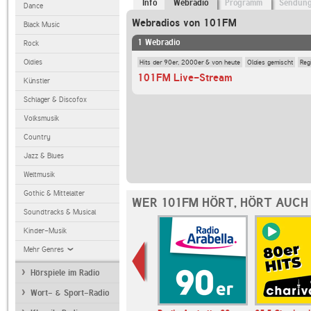
Info
Webradio
Programm
Sendun
Dance
Webradios von 101FM
Black Music
1 Webradio
Rock
Hits der 90er, 2000er & von heute
Oldies gemischt
Reg
Oldies
101FM Live-Stream
Künstler
Schlager & Discofox
Volksmusik
Country
Jazz & Blues
Weltmusik
Gothic & Mittelalter
WER 101FM HÖRT, HÖRT AUCH
Soundtracks & Musical
Kinder-Musik
Mehr Genres
Hörspiele im Radio
Wort- & Sport-Radio