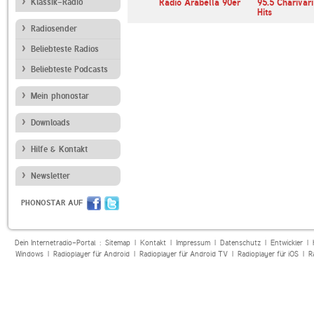
abella
Klassik-Radio
Radio Alpenwelle
Radio Arabella 90er
95.5 Charivar
Hits
Radiosender
Beliebteste Radios
Beliebteste Podcasts
Mein phonostar
Downloads
Hilfe & Kontakt
Newsletter
PHONOSTAR AUF
Dein Internetradio-Portal :
Sitemap
|
Kontakt
|
Impressum
|
Datenschutz
|
Entwickler
|
Windows
|
Radioplayer für Android
|
Radioplayer für Android TV
|
Radioplayer für iOS
|
R