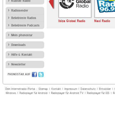
Klassik-Radio
Radiosender
Beliebteste Radios
 RnB Hip-Hop
Radio 3
Ibiza Global Radio
Naxi Radio
Beliebteste Podcasts
Mein phonostar
Downloads
Hilfe & Kontakt
Newsletter
PHONOSTAR AUF
Dein Internetradio-Portal :
Sitemap
|
Kontakt
|
Impressum
|
Datenschutz
|
Entwickler
|
Windows
|
Radioplayer für Android
|
Radioplayer für Android TV
|
Radioplayer für iOS
|
R