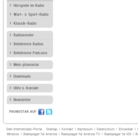
Hörspiele im Radio
Wort- & Sport-Radio
Klassik-Radio
Radiosender
Beliebteste Radios
Beliebteste Podcasts
Mein phonostar
Downloads
Hilfe & Kontakt
Newsletter
PHONOSTAR AUF
Dein Internetradio-Portal :
Sitemap
|
Kontakt
|
Impressum
|
Datenschutz
|
Entwickler
|
Windows
|
Radioplayer für Android
|
Radioplayer für Android TV
|
Radioplayer für iOS
|
R