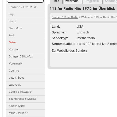
Info
Webradio
Programm
Sendun
Konzerte & Live-Musik
113.fm Radio Hits 1975 im Überblick
Pop
Sender: 113.fm Radio
> Webradio: 113.fm Radio Hits
Dance
Land
USA
Black Music
Sprache
Englisch
Rock
Sendertyp
Internetradio
Oldies
Streamqualität
bis zu 128 kbit/s Live-Strea
Künstler
Zur Website des Senders
Schlager & Discofox
Volksmusik
Country
Jazz & Blues
Weltmusik
Gothic & Mittelalter
Soundtracks & Musical
Kinder-Musik
Mehr Genres