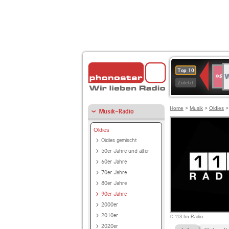
W
SWR
Top 10
4
Zuletzt
Home
>
Musik
>
Oldies
Musik-Radio
Oldies
Oldies gemischt
50er Jahre und älter
60er Jahre
70er Jahre
80er Jahre
90er Jahre
2000er
2010er
© 113.fm Radio
2020er