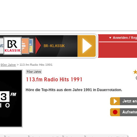
Anmelden / Reg
BR-
DR
Deutschlandfunk
3
Deutschlandfunk
80er
NDR
ANTENNE
SWR
KLASSIK
BR-KLASSIK
Kultur
90er
2
BAYERN
Kultur
OLDIE
ANTENNE
>
90er Jahre
> 113.fm Radio Hits 1991
90er Jahre
113.fm Radio Hits 1991
Höre die Top-Hits aus dem Jahre 1991 in Dauerrotation.
Jetzt a
Aufneh