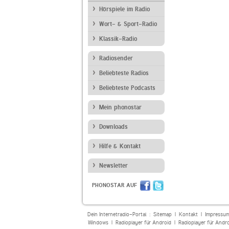
Hörspiele im Radio
Wort- & Sport-Radio
Klassik-Radio
Radiosender
Beliebteste Radios
Beliebteste Podcasts
Mein phonostar
Downloads
Hilfe & Kontakt
Newsletter
PHONOSTAR AUF
Dein Internetradio-Portal :
Sitemap
|
Kontakt
|
Impressu
Windows
|
Radioplayer für Android
|
Radioplayer für Andr