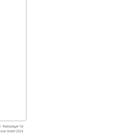
|
Radioplayer für
star GmbH 2024