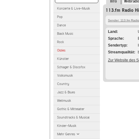
Info
Webradi
Konzerte & Live-Musik
113.fm Radio Hi
Pop
Sender: 113.fm Radi
Dance
Land
Black Music
Sprache
Rock
Sendertyp
Oldies
Streamqualität
Künstler
Zur Website des 
Schlager & Discofox
Volksmusik
Country
Jazz & Blues
Weltmusik
Gothic & Mittelalter
Soundtracks & Musical
Kinder-Musik
Mehr Genres