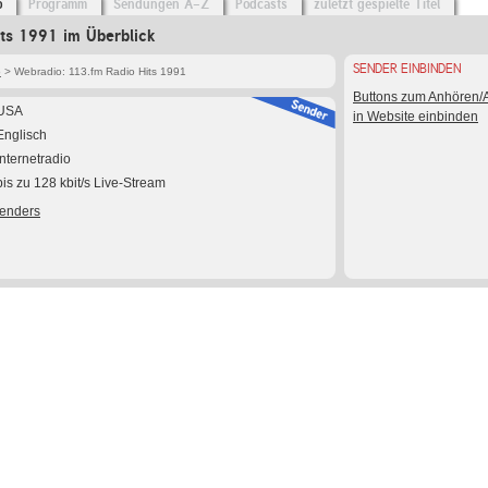
o
Programm
Sendungen A-Z
Podcasts
zuletzt gespielte Titel
ts 1991 im Überblick
SENDER EINBINDEN
o
> Webradio: 113.fm Radio Hits 1991
Buttons zum Anhören
USA
in Website einbinden
Englisch
Internetradio
bis zu 128 kbit/s Live-Stream
Senders