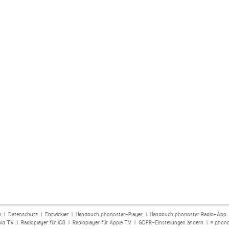
m
|
Datenschutz
|
Entwickler
|
Handbuch phonostar-Player
|
Handbuch phonostar Radio-App
oid TV
|
Radioplayer für iOS
|
Radioplayer für Apple TV
|
GDPR-Einstellungen ändern
| © phono