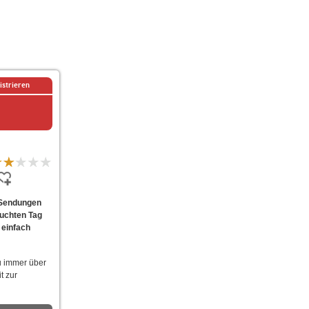
istrieren
e Sendungen
suchten Tag
 einfach
u immer über
t zur