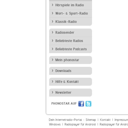
Hörspiele im Radio
Wort- & Sport-Radio
Klassik-Radio
Radiosender
Beliebteste Radios
Beliebteste Podcasts
Mein phonostar
Downloads
Hilfe & Kontakt
Newsletter
PHONOSTAR AUF
Dein Internetradio-Portal :
Sitemap
|
Kontakt
|
Impressu
Windows
|
Radioplayer für Android
|
Radioplayer für Andr