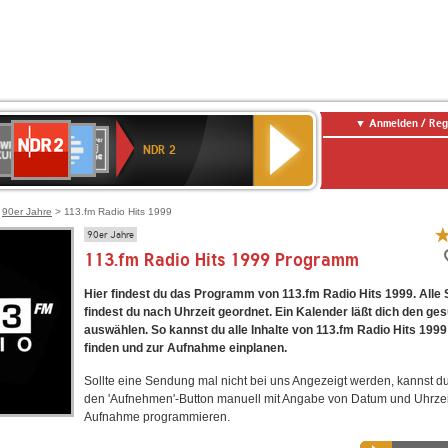
Anmelden / Reg
NDR
WR
Deutschlandfunk
SWR3
WDR
BR-
Deutschlandfunk
ANTENNE
80er
2
NDR 2
ltur
4
KLASSIK
Kultur
BAYERN
90er
OLDIE
ANTENNE
>
90er Jahre
> 113.fm Radio Hits 1999
90er Jahre
113.fm Radio Hits 1999 Programm
Hier findest du das Programm von 113.fm Radio Hits 1999. All
findest du nach Uhrzeit geordnet. Ein Kalender läßt dich den ge
auswählen. So kannst du alle Inhalte von 113.fm Radio Hits 1999
finden und zur Aufnahme einplanen.
Sollte eine Sendung mal nicht bei uns Angezeigt werden, kannst d
den 'Aufnehmen'-Button manuell mit Angabe von Datum und Uhrzei
Aufnahme programmieren.