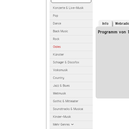
Konzerte & Live-Musik
Pop
Dance
Info
Webradi
Black Music
Programm von 1
Rock
Oldies
Künstler
Schlager & Discofox
Volksmusik
Country
Jazz & Blues
Weltmusik
Gothic & Mittelalter
Soundtracks & Musical
Kinder-Musik
Mehr Genres