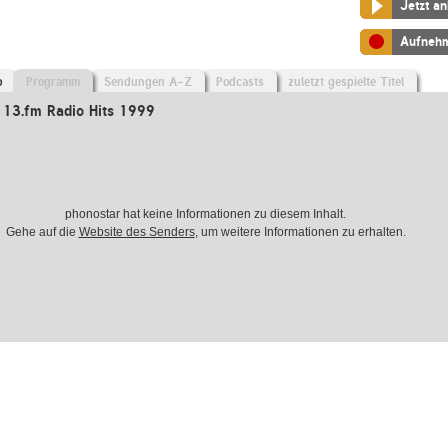
Jetzt a
Aufneh
o
Programm
Sendungen A-Z
Podcasts
zuletzt gespielte Titel
13.fm Radio Hits 1999
phonostar hat keine Informationen zu diesem Inhalt.
Gehe auf die
Website des Senders
, um weitere Informationen zu erhalten.