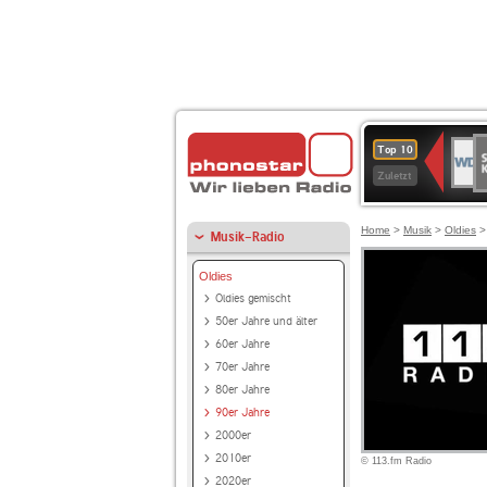
S
WDR
Top 10
Ku
2
Zuletzt
Home
>
Musik
>
Oldies
Musik-Radio
Oldies
Oldies gemischt
50er Jahre und älter
60er Jahre
70er Jahre
80er Jahre
90er Jahre
2000er
2010er
© 113.fm Radio
2020er