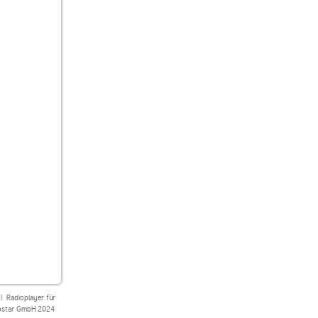
|
Radioplayer für
star GmbH 2024