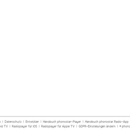
m
|
Datenschutz
|
Entwickler
|
Handbuch phonostar-Player
|
Handbuch phonostar Radio-App
oid TV
|
Radioplayer für iOS
|
Radioplayer für Apple TV
|
GDPR-Einstellungen ändern
| © phono