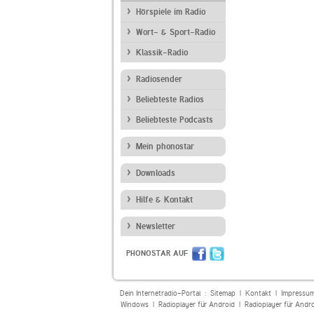
Hörspiele im Radio
Wort- & Sport-Radio
Klassik-Radio
Radiosender
Beliebteste Radios
Beliebteste Podcasts
Mein phonostar
Downloads
Hilfe & Kontakt
Newsletter
PHONOSTAR AUF
Dein Internetradio-Portal :
Sitemap
|
Kontakt
|
Impressu
Windows
|
Radioplayer für Android
|
Radioplayer für Andr