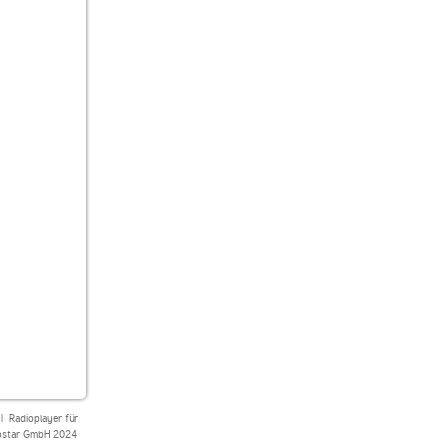
|
Radioplayer für
star GmbH 2024