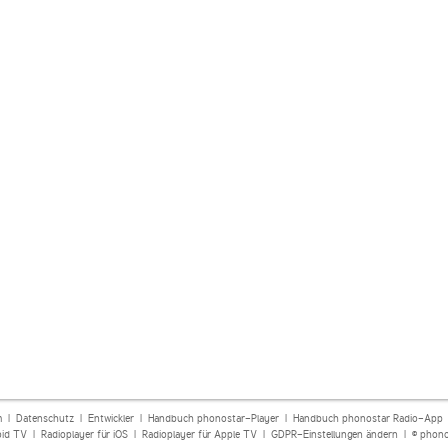
m
|
Datenschutz
|
Entwickler
|
Handbuch phonostar-Player
|
Handbuch phonostar Radio-App
oid TV
|
Radioplayer für iOS
|
Radioplayer für Apple TV
|
GDPR-Einstellungen ändern
| © phono