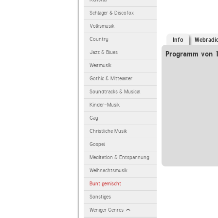
Schlager & Discofox
Volksmusik
Country
Info
Webradi
Jazz & Blues
Programm von 
Weltmusik
Gothic & Mittelalter
Soundtracks & Musical
Kinder-Musik
Gay
Christliche Musik
Gospel
Meditation & Entspannung
Weihnachtsmusik
Bunt gemischt
Sonstiges
Weniger Genres