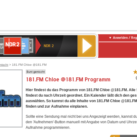
Anmelden / Reg
NDR
WR
Deutschlandfunk
SWR3
WDR
BR-
Deutschlandfunk
ANTENNE
80er
2
NDR 2
ltur
4
KLASSIK
Kultur
BAYERN
90er
OLDIE
ANTENNE
mischt
> 181.FM Chloe @181.FM
Bunt gemischt
181.FM Chloe @181.FM Programm
Hier findest du das Programm von 181.FM Chloe @181.FM. All
findest du nach Uhrzeit geordnet. Ein Kalender läßt dich den ge
auswählen. So kannst du alle Inhalte von 181.FM Chloe @181.FM
finden und zur Aufnahme einplanen.
Sollte eine Sendung mal nicht bei uns Angezeigt werden, kannst d
den 'Aufnehmen'-Button manuell mit Angabe von Datum und Uhrzei
Aufnahme programmieren.