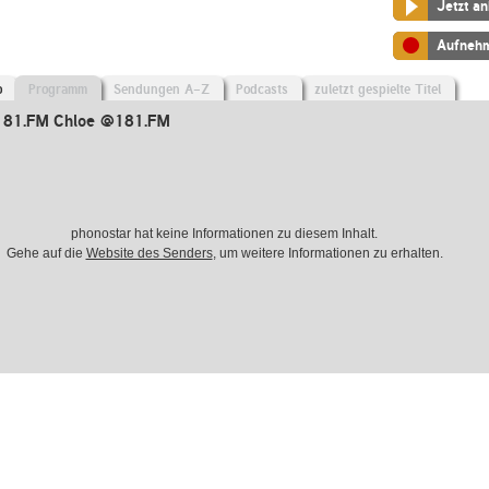
Jetzt a
Aufneh
o
Programm
Sendungen A-Z
Podcasts
zuletzt gespielte Titel
181.FM Chloe @181.FM
phonostar hat keine Informationen zu diesem Inhalt.
Gehe auf die
Website des Senders
, um weitere Informationen zu erhalten.