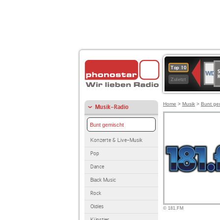
S
WDR
Top 10
Ku
2
Zuletzt
Home
>
Musik
>
Bunt ge
Musik-Radio
Bunt gemischt
Konzerte & Live-Musik
Pop
Dance
Black Music
Rock
Oldies
© 181.FM
Künstler