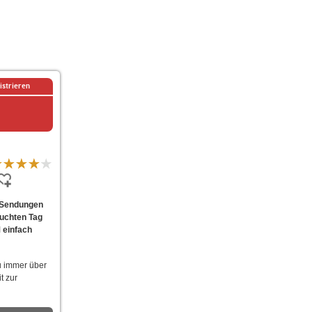
istrieren
e Sendungen
suchten Tag
 einfach
u immer über
t zur