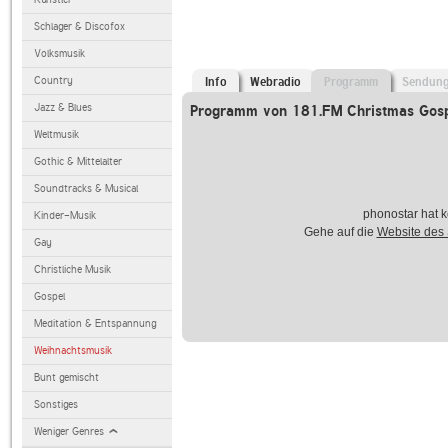
Schlager & Discofox
Volksmusik
Country
Info
Webradio
Programm
Sendun
Jazz & Blues
Programm von 181.FM Christmas Gos
Weltmusik
Gothic & Mittelalter
Soundtracks & Musical
phonostar hat k
Kinder-Musik
Gehe auf die
Website des
Gay
Christliche Musik
Gospel
Meditation & Entspannung
Weihnachtsmusik
Bunt gemischt
Sonstiges
Weniger Genres