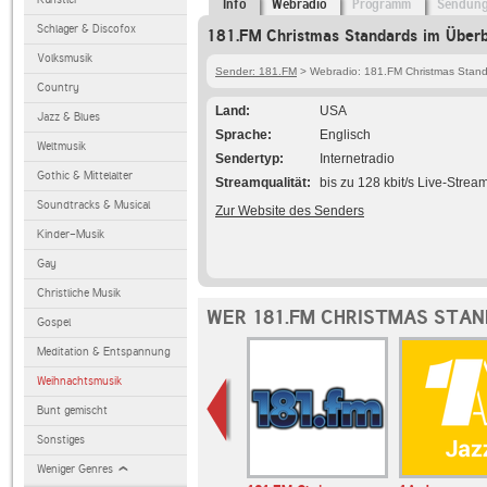
Info
Webradio
Programm
Sendun
Schlager & Discofox
181.FM Christmas Standards im Überb
Volksmusik
Sender: 181.FM
> Webradio: 181.FM Christmas Stan
Country
Land
USA
Jazz & Blues
Sprache
Englisch
Weltmusik
Sendertyp
Internetradio
Gothic & Mittelalter
Streamqualität
bis zu 128 kbit/s Live-Strea
Soundtracks & Musical
Zur Website des Senders
Kinder-Musik
Gay
Christliche Musik
WER 181.FM CHRISTMAS STAN
Gospel
Meditation & Entspannung
Weihnachtsmusik
Bunt gemischt
Sonstiges
Weniger Genres