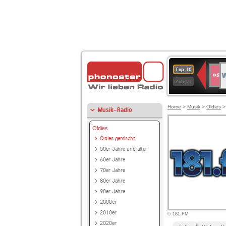
W
SWR
Top 10
4
Zuletzt
Home
>
Musik
>
Oldies
Musik-Radio
Oldies
Oldies gemischt
50er Jahre und älter
60er Jahre
70er Jahre
80er Jahre
90er Jahre
2000er
2010er
© 181.FM
2020er