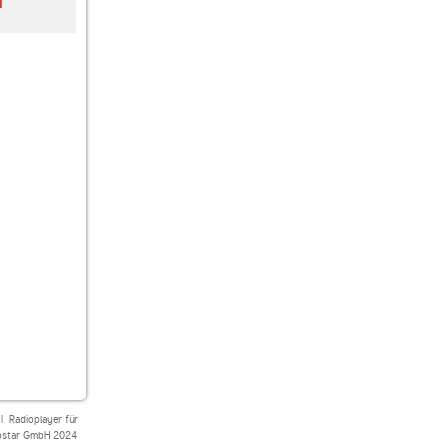
N
80er 90er OLDIE
Oldies FM
Halloween Radio
ANTENNE
Oldies
|
Radioplayer für
star GmbH 2024