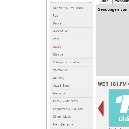
Info
Webradi
Konzerte & Live-Musik
Sendungen von 
Pop
Dance
Black Music
Rock
Oldies
Künstler
Schlager & Discofox
Volksmusik
Country
WER 181.FM
Jazz & Blues
Weltmusik
Gothic & Mittelalter
Soundtracks & Musical
Kinder-Musik
Mehr Genres