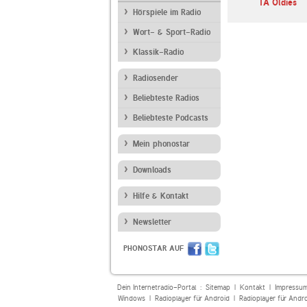
NE BAYERN
OldiesProject
80er-Radio harmony
1A Oldies
 Rock
Hörspiele im Radio
Wort- & Sport-Radio
Klassik-Radio
Radiosender
Beliebteste Radios
Beliebteste Podcasts
Mein phonostar
Downloads
Hilfe & Kontakt
Newsletter
PHONOSTAR AUF
Dein Internetradio-Portal :
Sitemap
|
Kontakt
|
Impressu
Windows
|
Radioplayer für Android
|
Radioplayer für Andr