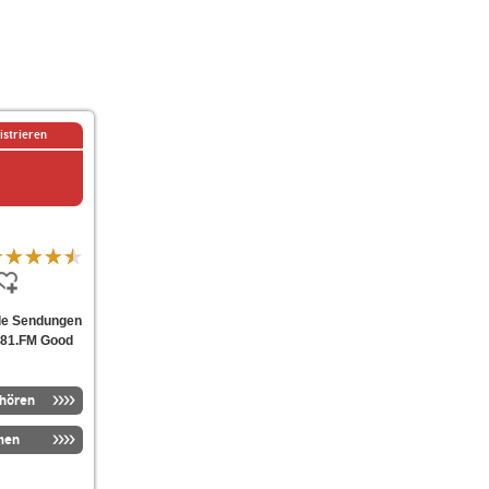
istrieren
lle Sendungen
 181.FM Good
nhören
men