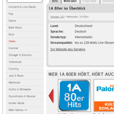
Info
Webradio
Programm
Sendun
Konzerte & Live-Musik
1A 80er im Überblick
Pop
Sender: 1A
> Webradio: 1A 80er
Dance
Land
Deutschland
Black Music
Sprache
Deutsch
Rock
Sendertyp
Internetradio
Oldies
Streamqualität
bis zu 128 kbit/s Live-Strea
Künstler
Zur Website des Senders
Schlager & Discofox
Volksmusik
Country
WER 1A 80ER HÖRT, HÖRT AU
Jazz & Blues
Weltmusik
Gothic & Mittelalter
Soundtracks & Musical
Kinder-Musik
Mehr Genres