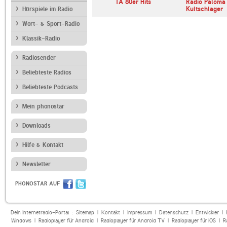
97.1
Beatles Radio
1A 80er Hits
Radio Paloma
Kultschlager
Hörspiele im Radio
Wort- & Sport-Radio
Klassik-Radio
Radiosender
Beliebteste Radios
Beliebteste Podcasts
Mein phonostar
Downloads
Hilfe & Kontakt
Newsletter
PHONOSTAR AUF
Dein Internetradio-Portal :
Sitemap
|
Kontakt
|
Impressum
|
Datenschutz
|
Entwickler
|
Windows
|
Radioplayer für Android
|
Radioplayer für Android TV
|
Radioplayer für iOS
|
R