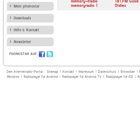
memory-Radio
181.FM Good
memoryradio 1
Oldies
Mein phonostar
Downloads
Hilfe & Kontakt
Newsletter
PHONOSTAR AUF
Dein Internetradio-Portal :
Sitemap
|
Kontakt
|
Impressum
|
Datenschutz
|
Entwickler
|
Windows
|
Radioplayer für Android
|
Radioplayer für Android TV
|
Radioplayer für iOS
|
R