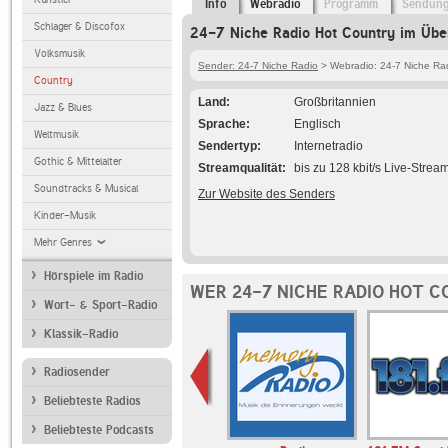
Info
Webradio
Programm
Sendun
Schlager & Discofox
24-7 Niche Radio Hot Country im Übe
Volksmusik
Sender: 24-7 Niche Radio
> Webradio: 24-7 Niche Rad
Country
Land
Großbritannien
Jazz & Blues
Sprache
Englisch
Weltmusik
Sendertyp
Internetradio
Gothic & Mittelalter
Streamqualität
bis zu 128 kbit/s Live-Strea
Soundtracks & Musical
Zur Website des Senders
Kinder-Musik
Mehr Genres
Hörspiele im Radio
WER 24-7 NICHE RADIO HOT 
Wort- & Sport-Radio
Klassik-Radio
Radiosender
Beliebteste Radios
Beliebteste Podcasts