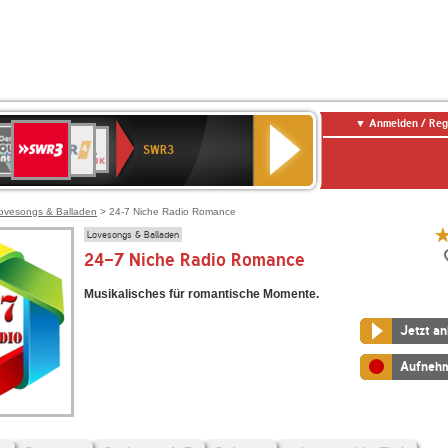
Anmelden / Reg
SWR3
0er
WDR
chlandfunk
NDR
BR-
SWR
SWR3
0er
4
2
KLASSIK
Kultur
LDIE
NTENNE
ovesongs & Balladen
> 24-7 Niche Radio Romance
Lovesongs & Balladen
24-7 Niche Radio Romance
Musikalisches für romantische Momente.
Jetzt a
Aufneh