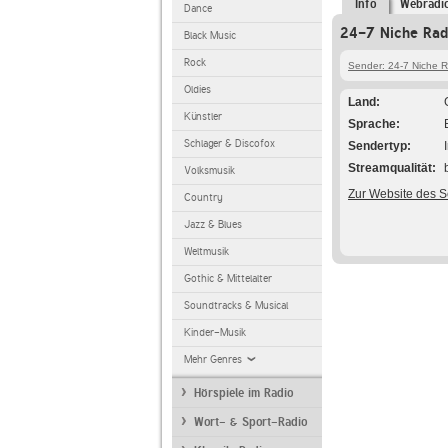
Info
Webradi
Dance
24-7 Niche Rad
Black Music
Rock
Sender: 24-7 Niche R
Oldies
Land
Künstler
Sprache
Schlager & Discofox
Sendertyp
Streamqualität
Volksmusik
Zur Website des 
Country
Jazz & Blues
Weltmusik
Gothic & Mittelalter
Soundtracks & Musical
Kinder-Musik
Mehr Genres
Hörspiele im Radio
Wort- & Sport-Radio