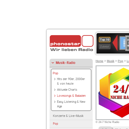
8
Deuts
Top 10
9
Zuletzt
O
A
Home
>
Musik
>
Pop
>
L
Musik-Radio
Pop
Hits der 90er, 2000er
& von heute
Aktuelle Charts
Lovesongs & Balladen
Easy Listening & New
Age
Konzerte & Live-Musik
© 24-7 Niche Radio
Pop