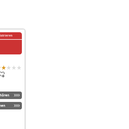
istrieren
nhören
men