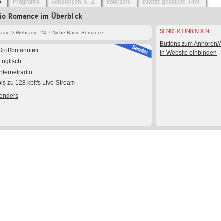
o
Programm
Sendungen A-Z
Podcasts
zuletzt gespielte Titel
io Romance im Überblick
SENDER EINBINDEN
adio
> Webradio: 24-7 Niche Radio Romance
Buttons zum Anhören
Großbritannien
in Website einbinden
Englisch
Internetradio
bis zu 128 kbit/s Live-Stream
Senders