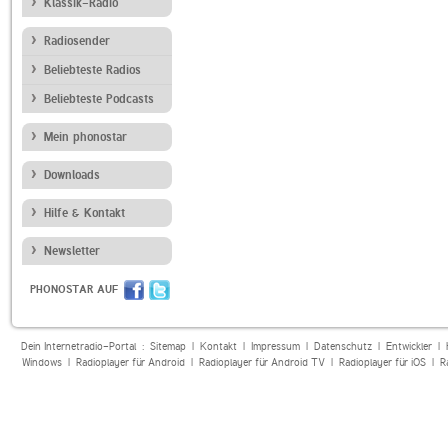
Klassik-Radio
Radiosender
Beliebteste Radios
Beliebteste Podcasts
Mein phonostar
Downloads
Hilfe & Kontakt
Newsletter
PHONOSTAR AUF
Dein Internetradio-Portal :
Sitemap
|
Kontakt
|
Impressum
|
Datenschutz
|
Entwickler
|
Windows
|
Radioplayer für Android
|
Radioplayer für Android TV
|
Radioplayer für iOS
|
R