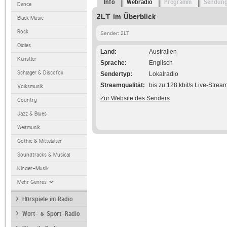
Info
Webradio
Programm
Sendun
Dance
2LT im Überblick
Black Music
Rock
Sender: 2LT
Oldies
Land
Australien
Künstler
Sprache
Englisch
Schlager & Discofox
Sendertyp
Lokalradio
Streamqualität
bis zu 128 kbit/s Live-Strea
Volksmusik
Zur Website des Senders
Country
Jazz & Blues
Weltmusik
Gothic & Mittelalter
Soundtracks & Musical
Kinder-Musik
Mehr Genres
Hörspiele im Radio
Wort- & Sport-Radio