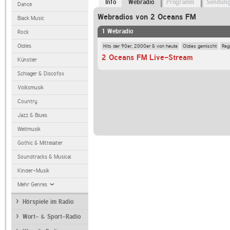
Info
Webradio
Programm
Sendun
Dance
Webradios von 2 Oceans FM
Black Music
1 Webradio
Rock
Hits der 90er, 2000er & von heute
Oldies gemischt
Reg
Oldies
2 Oceans FM Live-Stream
Künstler
Schlager & Discofox
Volksmusik
Country
Jazz & Blues
Weltmusik
Gothic & Mittelalter
Soundtracks & Musical
Kinder-Musik
Mehr Genres
Hörspiele im Radio
Wort- & Sport-Radio