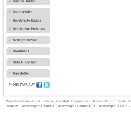
Klassik-Radio
Radiosender
Beliebteste Radios
Beliebteste Podcasts
Mein phonostar
Downloads
Hilfe & Kontakt
Newsletter
PHONOSTAR AUF
Dein Internetradio-Portal :
Sitemap
|
Kontakt
|
Impressum
|
Datenschutz
|
Entwickler
|
Windows
|
Radioplayer für Android
|
Radioplayer für Android TV
|
Radioplayer für iOS
|
R