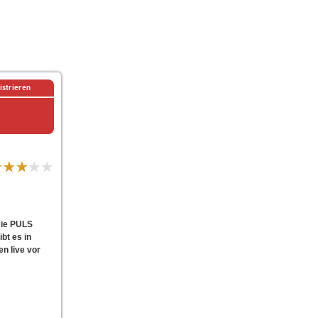
istrieren
 Die PULS
bt es in
n live vor