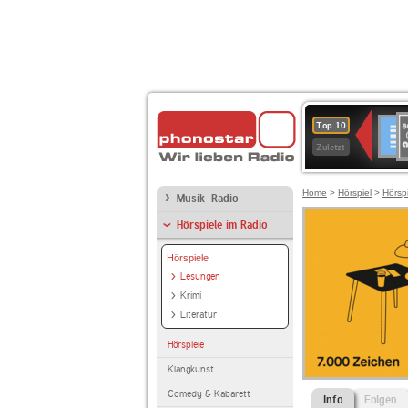
8
Deuts
Top 10
9
Zuletzt
O
A
Home
>
Hörspiel
>
Hörsp
Musik-Radio
Hörspiele im Radio
Hörspiele
Lesungen
Krimi
Literatur
Hörspiele
Klangkunst
Comedy & Kabarett
Info
Folgen