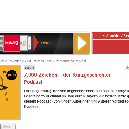
Anmelden / Reg
SWR3
0er
WDR
chlandfunk
NDR
BR-
SWR
SWR3
0er
4
2
KLASSIK
Kultur
LDIE
NTENNE
iele
>
Lesungen
> 7.000 Zeichen - der Kurzgeschichten-Podcast
Lesung
7.000 Zeichen - der Kurzgeschichten-
Podcast
Ob lustig, traurig, ironisch abgehoben oder total bodenständig:
Lesereihe tourt einmal im Jahr durch Bayern, die besten Texte gi
diesem Podcast - von jungen Autorinnen und Autoren vorgetrage
Publikum.
Mehr