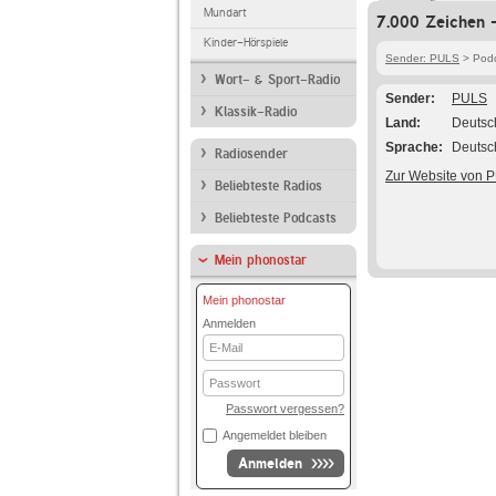
Mundart
7.000 Zeichen -
Kinder-Hörspiele
Sender: PULS
> Podc
Wort- & Sport-Radio
Sender
PULS
Klassik-Radio
Land
Deutsc
Sprache
Deutsc
Radiosender
Zur Website von 
Beliebteste Radios
Beliebteste Podcasts
Mein phonostar
Mein phonostar
Anmelden
E-
Mail
Passwort
Passwort vergessen?
Angemeldet bleiben
Anmelden