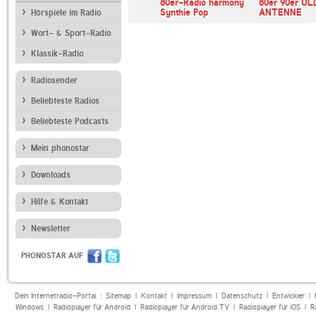
r OLDIE
Radio Mixtape 80er
80er-Radio harmony
80er 90er OL
 Disco Fe…
Mix
Synthie Pop
ANTENNE
Hörspiele im Radio
Wort- & Sport-Radio
Klassik-Radio
Radiosender
Beliebteste Radios
Beliebteste Podcasts
Mein phonostar
Downloads
Hilfe & Kontakt
Newsletter
PHONOSTAR AUF
Dein Internetradio-Portal :
Sitemap
|
Kontakt
|
Impressum
|
Datenschutz
|
Entwickler
|
Windows
|
Radioplayer für Android
|
Radioplayer für Android TV
|
Radioplayer für iOS
|
R