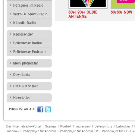
Hörspiele im Radio
r OLDIE
80er 90er OLDIE
80er 90er OLDIE
80s80s NDW
Wort- & Sport-Radio
 70er Hits
ANTENNE 80er Hits
ANTENNE
Klassik-Radio
Radiosender
Beliebteste Radios
Beliebteste Podcasts
Mein phonostar
Downloads
Hilfe & Kontakt
Newsletter
PHONOSTAR AUF
Dein Internetradio-Portal :
Sitemap
|
Kontakt
|
Impressum
|
Datenschutz
|
Entwickler
|
Windows
|
Radioplayer für Android
|
Radioplayer für Android TV
|
Radioplayer für iOS
|
R