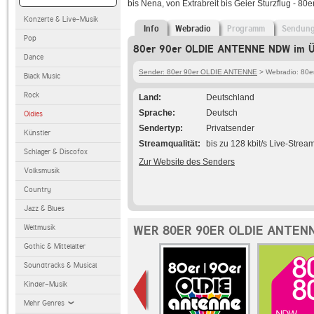
bis Nena, von Extrabreit bis Geier Sturzflug - 8
Konzerte & Live-Musik
Info
Webradio
Programm
Sendun
Pop
80er 90er OLDIE ANTENNE NDW im Ü
Dance
Sender: 80er 90er OLDIE ANTENNE
> Webradio: 80
Black Music
Rock
Land
Deutschland
Sprache
Deutsch
Oldies
Sendertyp
Privatsender
Künstler
Streamqualität
bis zu 128 kbit/s Live-Strea
Schlager & Discofox
Zur Website des Senders
Volksmusik
Country
Jazz & Blues
Weltmusik
WER 80ER 90ER OLDIE ANTEN
Gothic & Mittelalter
Soundtracks & Musical
Kinder-Musik
Mehr Genres