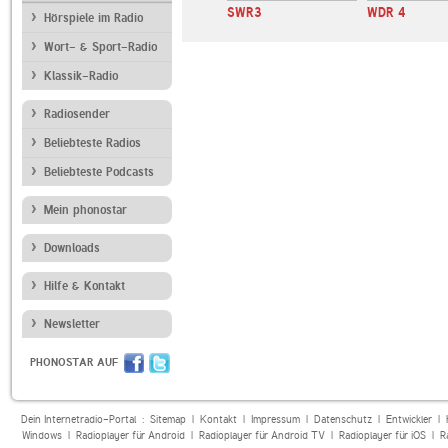
Radio Absolut
WDR 5
SWR3
WDR 4
Hörspiele im Radio
Wort- & Sport-Radio
Klassik-Radio
Radiosender
Beliebteste Radios
Beliebteste Podcasts
Mein phonostar
Downloads
Hilfe & Kontakt
Newsletter
PHONOSTAR AUF
Dein Internetradio-Portal :
Sitemap
|
Kontakt
|
Impressum
|
Datenschutz
|
Entwickler
|
Windows
|
Radioplayer für Android
|
Radioplayer für Android TV
|
Radioplayer für iOS
|
R