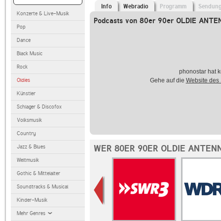
Info
Webradio
Programm
Sendun
Konzerte & Live-Musik
Podcasts von 80er 90er OLDIE ANTE
Pop
Dance
Black Music
Rock
phonostar hat k
Oldies
Gehe auf die
Website des
Künstler
Schlager & Discofox
Volksmusik
Country
WER 80ER 90ER OLDIE ANTEN
Jazz & Blues
Weltmusik
Gothic & Mittelalter
Soundtracks & Musical
Kinder-Musik
Mehr Genres