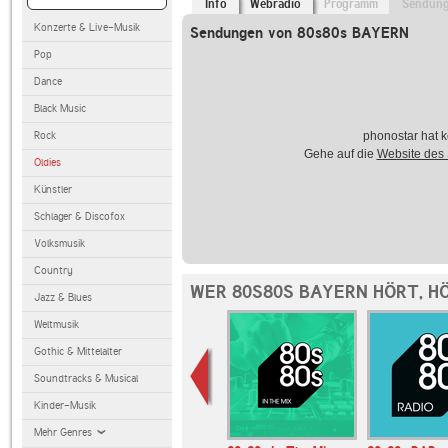
Info
Webradio
Programm
Sendun
Konzerte & Live-Musik
Sendungen von 80s80s BAYERN
Pop
Dance
Black Music
Rock
phonostar hat k
Gehe auf die
Website des
Oldies
Künstler
Schlager & Discofox
Volksmusik
Country
WER 80S80S BAYERN HÖRT, H
Jazz & Blues
Weltmusik
Gothic & Mittelalter
Soundtracks & Musical
Kinder-Musik
Mehr Genres