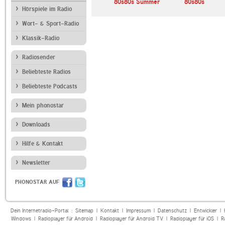
Xmas
ROCK ANTENNE
80s80s Summer
80s80s
Heavy Metal
Hörspiele im Radio
Wort- & Sport-Radio
Klassik-Radio
Radiosender
Beliebteste Radios
Beliebteste Podcasts
Mein phonostar
Downloads
Hilfe & Kontakt
Newsletter
PHONOSTAR AUF
Dein Internetradio-Portal :
Sitemap
|
Kontakt
|
Impressum
|
Datenschutz
|
Entwickler
|
Windows
|
Radioplayer für Android
|
Radioplayer für Android TV
|
Radioplayer für iOS
|
R