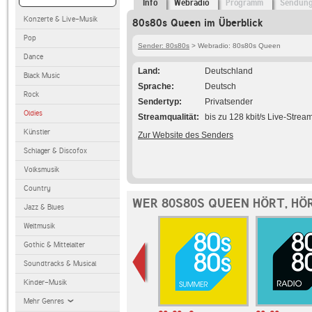
Info
Webradio
Programm
Sendun
Konzerte & Live-Musik
80s80s Queen im Überblick
Pop
Sender: 80s80s
> Webradio: 80s80s Queen
Dance
Land
Deutschland
Black Music
Sprache
Deutsch
Rock
Sendertyp
Privatsender
Oldies
Streamqualität
bis zu 128 kbit/s Live-Strea
Künstler
Zur Website des Senders
Schlager & Discofox
Volksmusik
Country
WER 80S80S QUEEN HÖRT, HÖ
Jazz & Blues
Weltmusik
Gothic & Mittelalter
Soundtracks & Musical
Kinder-Musik
Mehr Genres