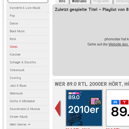
Info
Webradio
Programm
Sendun
Konzerte & Live-Musik
Zuletzt gespielte Titel - Playlist von
Pop
Dance
Black Music
Rock
phonostar hat k
Gehe auf die
Website des
Oldies
Künstler
Schlager & Discofox
Volksmusik
Country
WER 89.0 RTL 2000ER HÖRT, 
Jazz & Blues
Weltmusik
Gothic & Mittelalter
Soundtracks & Musical
Kinder-Musik
Mehr Genres