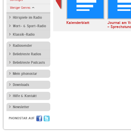
Weniger Genres
Hörspiele im Radio
erl
ARD Radiofestival:
Kalenderblatt
Journal am V
Wort- & Sport-Radio
Jazz
- Sprechstun
Klassik-Radio
Radiosender
Beliebteste Radios
Beliebteste Podcasts
Mein phonostar
Downloads
Hilfe & Kontakt
Newsletter
PHONOSTAR AUF