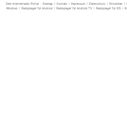
Dein Internetradio-Portal :
Sitemap
|
Kontakt
|
Impressum
|
Datenschutz
|
Entwickler
|
Windows
|
Radioplayer für Android
|
Radioplayer für Android TV
|
Radioplayer für iOS
|
R