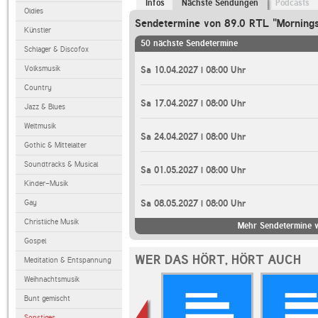
Infos
Nächste Sendungen
Podcasts
Oldies
Sendetermine von 89.0 RTL "Morning
Künstler
50 nächste Sendetermine
Schlager & Discofox
Volksmusik
Sa 10.04.2027 | 08:00 Uhr
Country
Sa 17.04.2027 | 08:00 Uhr
Jazz & Blues
Weltmusik
Sa 24.04.2027 | 08:00 Uhr
Gothic & Mittelalter
Soundtracks & Musical
Sa 01.05.2027 | 08:00 Uhr
Kinder-Musik
Gay
Sa 08.05.2027 | 08:00 Uhr
Christliche Musik
Mehr Sendetermine 
Gospel
WER DAS HÖRT, HÖRT AUCH
Meditation & Entspannung
Weihnachtsmusik
Bunt gemischt
Sonstiges