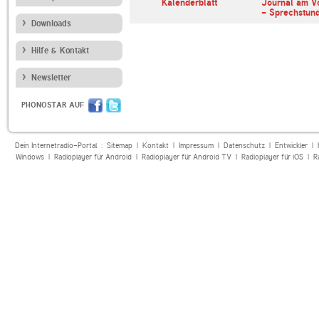
erl
ARD Radiofestival:
Kalenderblatt
Journal am V
Jazz
- Sprechstun
Downloads
Hilfe & Kontakt
Newsletter
PHONOSTAR AUF
Dein Internetradio-Portal :
Sitemap
|
Kontakt
|
Impressum
|
Datenschutz
|
Entwickler
|
Windows
|
Radioplayer für Android
|
Radioplayer für Android TV
|
Radioplayer für iOS
|
R