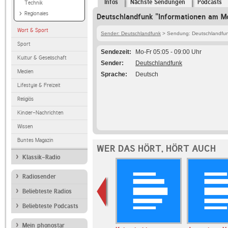
Infos
Nächste Sendungen
Podcasts
Technik
Regionales
Deutschlandfunk "Informationen am M
Wort & Sport
Sender: Deutschlandfunk
> Sendung: Deutschlandfun
Sport
Sendezeit
Mo-Fr 05:05 - 09:00 Uhr
Kultur & Gesellschaft
Sender
Deutschlandfunk
Medien
Sprache
Deutsch
Lifestyle & Freizeit
Religiös
Kinder-Nachrichten
Wissen
Buntes Magazin
WER DAS HÖRT, HÖRT AUCH
Klassik-Radio
Radiosender
Beliebteste Radios
Beliebteste Podcasts
Mein phonostar