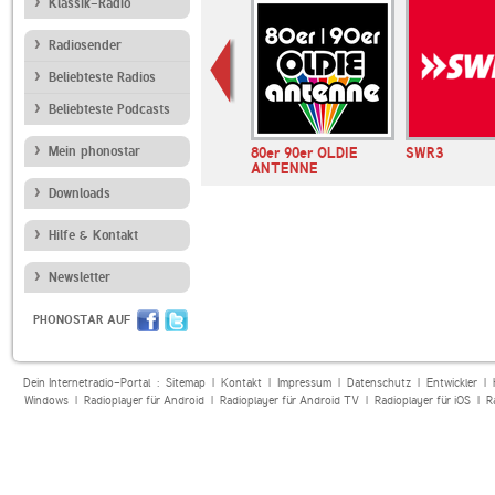
Klassik-Radio
Radiosender
Beliebteste Radios
Beliebteste Podcasts
Mein phonostar
Ballermann Radio
80er 90er OLDIE
SWR3
ANTENNE
Downloads
Hilfe & Kontakt
Newsletter
PHONOSTAR AUF
Dein Internetradio-Portal :
Sitemap
|
Kontakt
|
Impressum
|
Datenschutz
|
Entwickler
|
Windows
|
Radioplayer für Android
|
Radioplayer für Android TV
|
Radioplayer für iOS
|
R