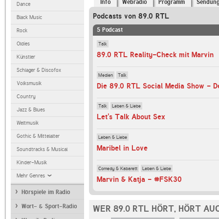
Info
Webradio
Programm
Sendun
Dance
Podcasts von 89.0 RTL
Black Music
5 Podcast
Rock
Talk
Oldies
89.0 RTL Reality-Check mit Marvin
Künstler
Schlager & Discofox
Medien
Talk
Volksmusik
Die 89.0 RTL Social Media Show - D
Country
Talk
Leben & Liebe
Jazz & Blues
Let's Talk About Sex
Weltmusik
Gothic & Mittelalter
Leben & Liebe
Maribel in Love
Soundtracks & Musical
Kinder-Musik
Comedy & Kabarett
Leben & Liebe
Mehr Genres
Marvin & Katja - #FSK30
Hörspiele im Radio
Wort- & Sport-Radio
WER 89.0 RTL HÖRT, HÖRT AU