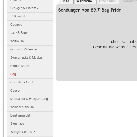
Info
Webradio
Programm
Sendun
Schlager & Discofox
Sendungen von 89.7 Bay Pride
Volksmusik
Country
Jazz & Blues
Weltmusik
phonostar hat k
Gehe auf die
Website des
Gothic & Mittelalter
Soundtracks & Musical
Kinder-Musik
Gay
Christliche Musik
Gospel
Meditation & Entspannung
Weihnachtsmusik
Bunt gemischt
Sonstiges
Weniger Genres