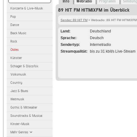
Info
Webradio
Programm
Sendun
Konzerte & Live-Musik
89 HIT FM HITMIXFM im Überblick
Pop
Sender: 89 HIT FM
> Webradio: 89 HIT FM HITMIXFM
Dance
Land
Deutschland
Black Music
Sprache
Deutsch
Rock
Sendertyp
Internetradio
Oldies
Streamqualität
bis zu 31 kbit/s Live-Stream
Künstler
Schlager & Discofox
Volksmusik
Country
Jazz & Blues
Weltmusik
Gothic & Mittelalter
Soundtracks & Musical
Kinder-Musik
Mehr Genres