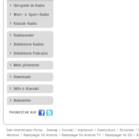
Hörspiele im Radio
Wort- & Sport-Radio
Klassik-Radio
Radiosender
Beliebteste Radios
Beliebteste Podcasts
Mein phonostar
Downloads
Hilfe & Kontakt
Newsletter
PHONOSTAR AUF
Dein Internetradio-Portal :
Sitemap
|
Kontakt
|
Impressum
|
Datenschutz
|
Entwickler
|
Windows
|
Radioplayer für Android
|
Radioplayer für Android TV
|
Radioplayer für iOS
|
R