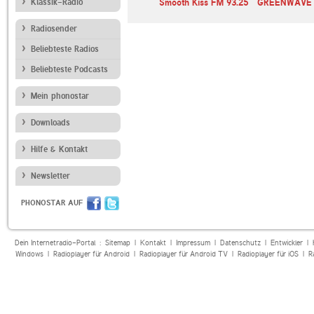
sisk
Klassik-Radio
Smooth Kiss FM 93.25
GREENWAVE 
Radiosender
Beliebteste Radios
Beliebteste Podcasts
Mein phonostar
Downloads
Hilfe & Kontakt
Newsletter
PHONOSTAR AUF
Dein Internetradio-Portal :
Sitemap
|
Kontakt
|
Impressum
|
Datenschutz
|
Entwickler
|
Windows
|
Radioplayer für Android
|
Radioplayer für Android TV
|
Radioplayer für iOS
|
R