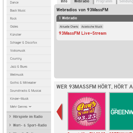
Info
Webradio
Programm
Sendun
Dance
Webradios von 93MassFM
Black Music
1 Webradio
Rock
Aktuelle Charts
Asiatische Musik
Oldies
93MassFM Live-Stream
Künstler
Schlager & Discofox
Volksmusik
Country
Jazz & Blues
Weltmusik
Gothic & Mittelalter
WER 93MASSFM HÖRT, HÖRT 
Soundtracks & Musical
Kinder-Musik
Mehr Genres
Hörspiele im Radio
Wort- & Sport-Radio