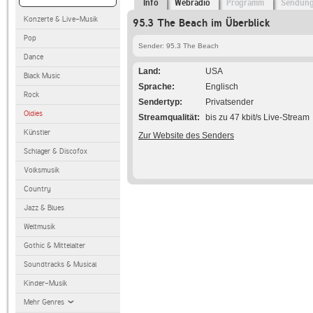
Info
Webradio
Programm
Sendun
Konzerte & Live-Musik
95.3 The Beach im Überblick
Pop
Sender: 95.3 The Beach
Dance
Land
USA
Black Music
Sprache
Englisch
Rock
Sendertyp
Privatsender
Oldies
Streamqualität
bis zu 47 kbit/s Live-Stream
Künstler
Zur Website des Senders
Schlager & Discofox
Volksmusik
Country
Jazz & Blues
Weltmusik
Gothic & Mittelalter
Soundtracks & Musical
Kinder-Musik
Mehr Genres