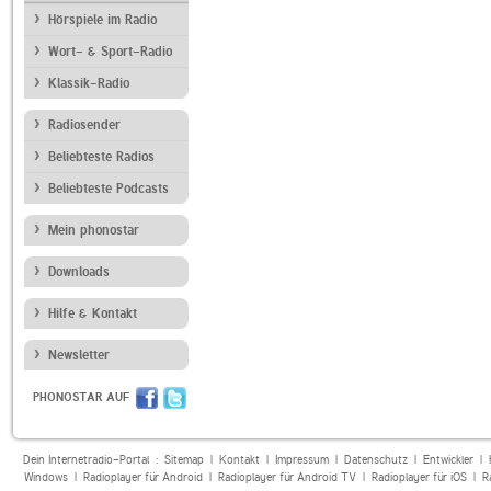
Hörspiele im Radio
Wort- & Sport-Radio
Klassik-Radio
Radiosender
Beliebteste Radios
Beliebteste Podcasts
Mein phonostar
Downloads
Hilfe & Kontakt
Newsletter
PHONOSTAR AUF
Dein Internetradio-Portal :
Sitemap
|
Kontakt
|
Impressum
|
Datenschutz
|
Entwickler
|
Windows
|
Radioplayer für Android
|
Radioplayer für Android TV
|
Radioplayer für iOS
|
R