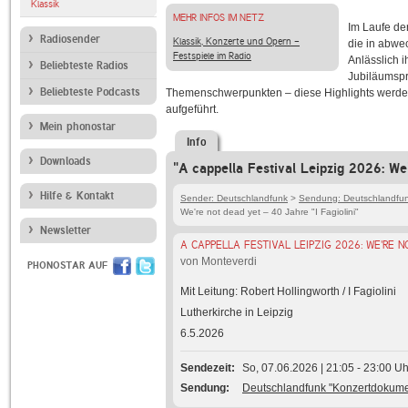
Klassik
MEHR INFOS IM NETZ
Im Laufe de
Radiosender
Klassik, Konzerte und Opern -
die in abwe
Festspiele im Radio
Anlässlich 
Beliebteste Radios
Jubiläumspr
Beliebteste Podcasts
Themenschwerpunkten – diese Highlights werden 
aufgeführt.
Mein phonostar
Info
Downloads
"A cappella Festival Leipzig 2026: We'
Hilfe & Kontakt
Sender: Deutschlandfunk
>
Sendung: Deutschlandfu
We're not dead yet – 40 Jahre "I Fagiolini"
Newsletter
A CAPPELLA FESTIVAL LEIPZIG 2026: WE'RE N
von Monteverdi
PHONOSTAR AUF
Mit Leitung: Robert Hollingworth / I Fagiolini
Lutherkirche in Leipzig
6.5.2026
Sendezeit
So, 07.06.2026 | 21:05 - 23:00 Uh
Sendung
Deutschlandfunk "Konzertdokum