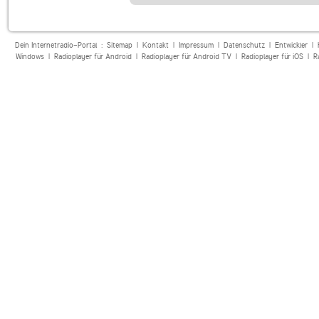
Dein Internetradio-Portal :
Sitemap
|
Kontakt
|
Impressum
|
Datenschutz
|
Entwickler
|
Windows
|
Radioplayer für Android
|
Radioplayer für Android TV
|
Radioplayer für iOS
|
R