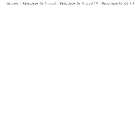
Windows
|
Radioplayer für Android
|
Radioplayer für Android TV
|
Radioplayer für iOS
|
R