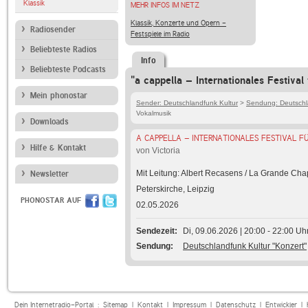
Klassik
MEHR INFOS IM NETZ
Klassik, Konzerte und Opern -
Radiosender
Festspiele im Radio
Beliebteste Radios
Info
Beliebteste Podcasts
"a cappella – Internationales Festival
Mein phonostar
Sender: Deutschlandfunk Kultur
>
Sendung: Deutschla
Vokalmusik
Downloads
A CAPPELLA – INTERNATIONALES FESTIVAL F
Hilfe & Kontakt
von Victoria
Mit Leitung: Albert Recasens / La Grande Cha
Newsletter
Peterskirche, Leipzig
PHONOSTAR AUF
02.05.2026
Sendezeit
Di, 09.06.2026 | 20:00 - 22:00 Uh
Sendung
Deutschlandfunk Kultur "Konzert"
Dein Internetradio-Portal :
Sitemap
|
Kontakt
|
Impressum
|
Datenschutz
|
Entwickler
|