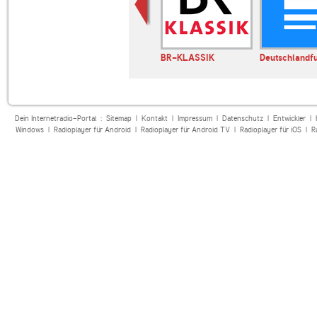
BRITPOP
BR-KLASSIK
Deutschlandf
Dein Internetradio-Portal :
Sitemap
|
Kontakt
|
Impressum
|
Datenschutz
|
Entwickler
|
Windows
|
Radioplayer für Android
|
Radioplayer für Android TV
|
Radioplayer für iOS
|
R