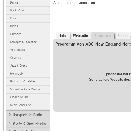
Dance
Aufnahme programmieren.
Black Music
Rock
Oldies
Künstler
Info
Webradio
Programm
Sendun
Schlager & Discofox
Programm von ABC New England Nort
Volksmusik
Country
Jazz & Blues
Weltmusik
phonostar hat k
Gehe auf die
Website des
Gothic & Mittelalter
Soundtracks & Musical
Kinder-Musik
Mehr Genres
Hörspiele im Radio
Wort- & Sport-Radio