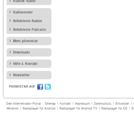
Klassik-Radio
Radiosender
Beliebteste Radios
Beliebteste Podcasts
Mein phonostar
Downloads
Hilfe & Kontakt
Newsletter
PHONOSTAR AUF
Dein Internetradio-Portal :
Sitemap
|
Kontakt
|
Impressum
|
Datenschutz
|
Entwickler
|
Windows
|
Radioplayer für Android
|
Radioplayer für Android TV
|
Radioplayer für iOS
|
R