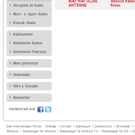
paradies
HITRADIO RTL Oldies
80er 90er OLDIE
Absolut Radio
ANTENNE
Relax
Hörspiele im Radio
Wort- & Sport-Radio
Klassik-Radio
Radiosender
Beliebteste Radios
Beliebteste Podcasts
Mein phonostar
Downloads
Hilfe & Kontakt
Newsletter
PHONOSTAR AUF
Dein Internetradio-Portal :
Sitemap
|
Kontakt
|
Impressum
|
Datenschutz
|
Entwickler
|
Windows
|
Radioplayer für Android
|
Radioplayer für Android TV
|
Radioplayer für iOS
|
R