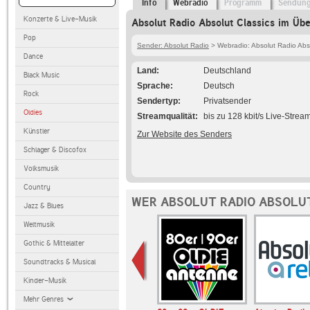
Info
Webradio
Programm
Sendun
Konzerte & Live-Musik
Absolut Radio Absolut Classics im Übe
Pop
Sender: Absolut Radio
> Webradio: Absolut Radio Abso
Dance
Land
Deutschland
Black Music
Sprache
Deutsch
Rock
Sendertyp
Privatsender
Oldies
Streamqualität
bis zu 128 kbit/s Live-Strea
Künstler
Zur Website des Senders
Schlager & Discofox
Volksmusik
Country
WER ABSOLUT RADIO ABSOLUT
Jazz & Blues
Weltmusik
Gothic & Mittelalter
Soundtracks & Musical
Kinder-Musik
Mehr Genres