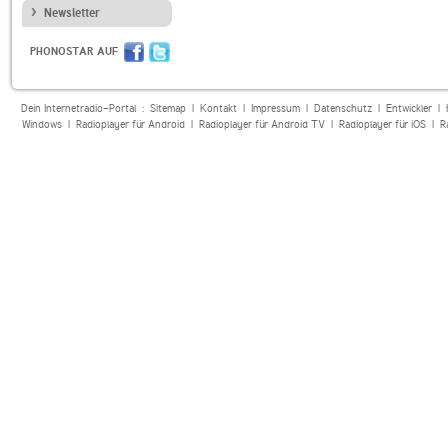
Newsletter
PHONOSTAR AUF
Dein Internetradio-Portal :
Sitemap
|
Kontakt
|
Impressum
|
Datenschutz
|
Entwickler
|
Windows
|
Radioplayer für Android
|
Radioplayer für Android TV
|
Radioplayer für iOS
|
R