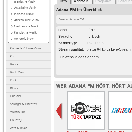
Info
Webradio
Programm
Sendun
arabische Musik
Asiatische Musik
Adana FM im Überblick
Indische Musik
Sender: Adana FM
Afrikanische Musik
Mediterrane Musik
Land
Türkei
Karibische Musik
Sprache
Türkisch
weitere Länder
Sendertyp
Lokalradio
Konzerte & Live-Musik
Streamqualität
bis zu 64 kbit/s Live-Stream
Pop
Zur Website des Senders
Dance
Black Music
Rock
WER ADANA FM HÖRT, HÖRT A
Oldies
Künstler
Schlager & Discofox
Volksmusik
Country
Jazz & Blues