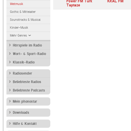
Power FM Türk
KRAL FM
Weltmusik
Taptaze
Gothic & Mittelalter
Soundtracks & Musical
Kinder-Musik
Mehr Genres
Hörspiele im Radio
Wort- & Sport-Radio
Klassik-Radio
Radiosender
Beliebteste Radios
Beliebteste Podcasts
Mein phonostar
Downloads
Hilfe & Kontakt