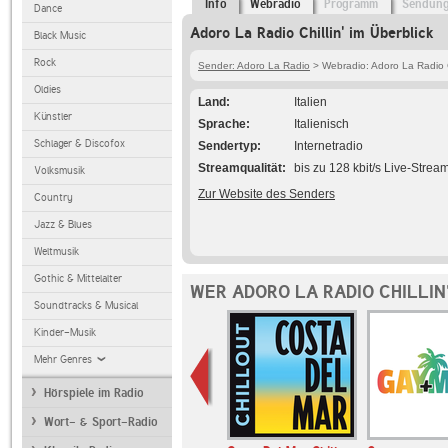
Info
Webradio
Programm
Sendun
Dance
Adoro La Radio Chillin' im Überblick
Black Music
Rock
Sender: Adoro La Radio
> Webradio: Adoro La Radio Ch
Oldies
Land
Italien
Künstler
Sprache
Italienisch
Schlager & Discofox
Sendertyp
Internetradio
Streamqualität
bis zu 128 kbit/s Live-Strea
Volksmusik
Zur Website des Senders
Country
Jazz & Blues
Weltmusik
Gothic & Mittelalter
WER ADORO LA RADIO CHILLIN
Soundtracks & Musical
Kinder-Musik
Mehr Genres
Hörspiele im Radio
Wort- & Sport-Radio