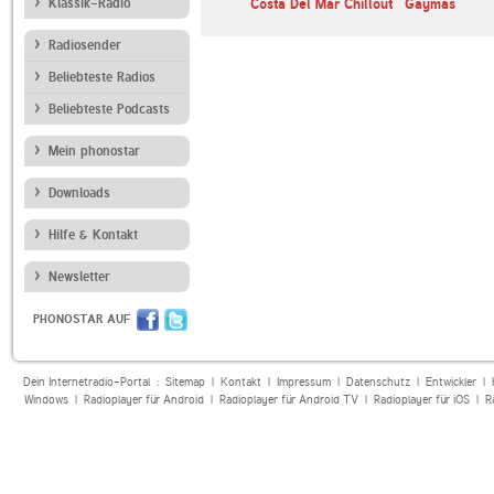
Klassik-Radio
Bayern 1
Costa Del Mar Chillout
Gaymas
Radiosender
Beliebteste Radios
Beliebteste Podcasts
Mein phonostar
Downloads
Hilfe & Kontakt
Newsletter
PHONOSTAR AUF
Dein Internetradio-Portal :
Sitemap
|
Kontakt
|
Impressum
|
Datenschutz
|
Entwickler
|
Windows
|
Radioplayer für Android
|
Radioplayer für Android TV
|
Radioplayer für iOS
|
R