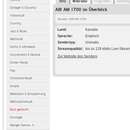
Info
Webradio
Programm
Sendun
Schlager & Discofox
AIR AM 1700 im Überblick
Volksmusik
Sender: AIR AM 1700
Country
Land
Kanada
Jazz & Blues
Sprache
Englisch
Weltmusik
Sendertyp
Uniradio
Gothic & Mittelalter
Streamqualität
bis zu 128 kbit/s Live-Strea
Soundtracks & Musical
Zur Website des Senders
Kinder-Musik
Gay
Christliche Musik
Gospel
Meditation & Entspannung
Weihnachtsmusik
Bunt gemischt
Sonstiges
Weniger Genres