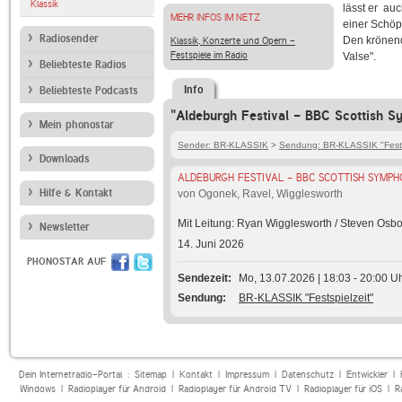
Klassik
lässt er au
MEHR INFOS IM NETZ
einer Schöp
Radiosender
Den krönend
Klassik, Konzerte und Opern -
Festspiele im Radio
Valse".
Beliebteste Radios
Info
Beliebteste Podcasts
"Aldeburgh Festival - BBC Scottish S
Mein phonostar
Sender: BR-KLASSIK
>
Sendung: BR-KLASSIK "Fests
Downloads
ALDEBURGH FESTIVAL - BBC SCOTTISH SYMP
Hilfe & Kontakt
von Ogonek, Ravel, Wigglesworth
Mit Leitung: Ryan Wigglesworth / Steven Osbo
Newsletter
14. Juni 2026
PHONOSTAR AUF
Sendezeit
Mo, 13.07.2026 | 18:03 - 20:00 U
Sendung
BR-KLASSIK "Festspielzeit"
Dein Internetradio-Portal :
Sitemap
|
Kontakt
|
Impressum
|
Datenschutz
|
Entwickler
|
Windows
|
Radioplayer für Android
|
Radioplayer für Android TV
|
Radioplayer für iOS
|
R