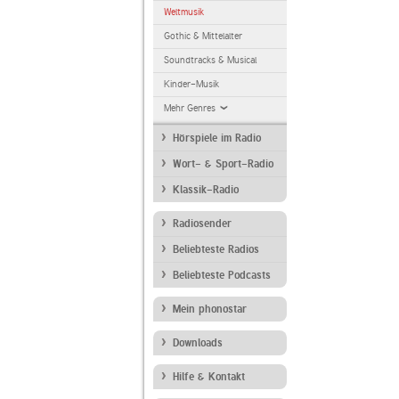
Weltmusik
Gothic & Mittelalter
Soundtracks & Musical
Kinder-Musik
Mehr Genres
Hörspiele im Radio
Wort- & Sport-Radio
Klassik-Radio
Radiosender
Beliebteste Radios
Beliebteste Podcasts
Mein phonostar
Downloads
Hilfe & Kontakt