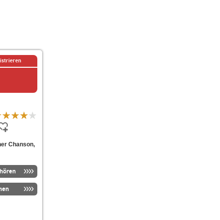
istrieren
cher Chanson,
nhören
men