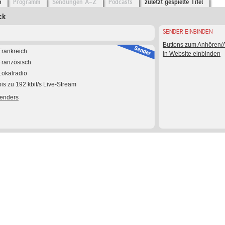
o
Programm
Sendungen A-Z
Podcasts
zuletzt gespielte Titel
ck
SENDER EINBINDEN
Buttons zum Anhören
Frankreich
in Website einbinden
Französisch
Lokalradio
bis zu 192 kbit/s Live-Stream
Senders