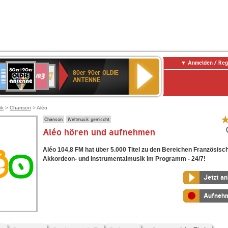
Anmelden / Reg
80er
eutschlandfunk
SWR3
WDR
SWR
80er 90er OLDIE
90er
4
Kultur
ANTENNE
OLDIE
ANTENNE
ik
>
Chanson
> Aléo
Chanson
Weltmusik gemischt
Aléo hören und aufnehmen
Aléo 104,8 FM hat über 5.000 Titel zu den Bereichen Französis
Akkordeon- und Instrumentalmusik im Programm - 24/7!
Jetzt a
Aufneh