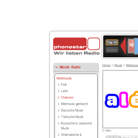
D
NDR
Top 10
2
Zuletzt
Home
>
Musik
>
Weltmus
Musik-Radio
Weltmusik
Folk
Latin
Chanson
Weltmusik gemischt
Deutsche Musik
Türkische Musik
Russische & slawische
Musik
© Aléo
Orientalische &