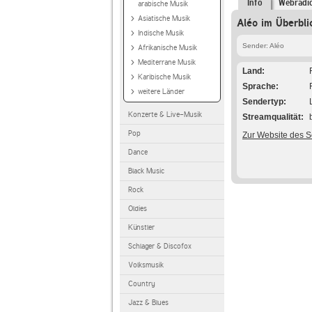
Info
Webradi
arabische Musik
Asiatische Musik
Aléo im Überbli
Indische Musik
Sender: Aléo
Afrikanische Musik
Mediterrane Musik
Land
Karibische Musik
Sprache
weitere Länder
Sendertyp
Konzerte & Live-Musik
Streamqualität
Pop
Zur Website des 
Dance
Black Music
Rock
Oldies
Künstler
Schlager & Discofox
Volksmusik
Country
Jazz & Blues