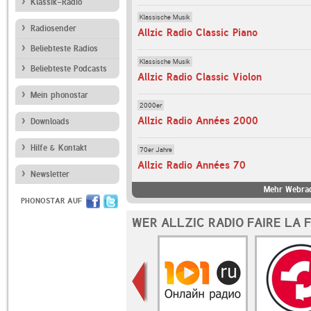
Klassik-Radio
Klassische Musik
Radiosender
Allzic Radio Classic Piano
Beliebteste Radios
Klassische Musik
Beliebteste Podcasts
Allzic Radio Classic Violon
Mein phonostar
2000er
Allzic Radio Années 2000
Downloads
Hilfe & Kontakt
70er Jahre
Allzic Radio Années 70
Newsletter
Mehr Webradi
PHONOSTAR AUF
WER ALLZIC RADIO FAIRE LA 