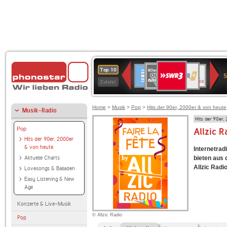
SWR3
80er
WDR
Deutschlandfunk
NDR
BR-
SWR
Top 10
90er
4
2
KLASSIK
Kultur
Zuletzt
OLDIE
ANTENNE
Home
>
Musik
>
Pop
>
Hits der 90er, 2000er & von heute
Musik-Radio
Hits der 90er,
Pop
Allzic R
Hits der 90er, 2000er
& von heute
Internetradi
Aktuelle Charts
bieten aus
Allzic Radio
Lovesongs & Balladen
Easy Listening & New
Age
Konzerte & Live-Musik
© Allzic Radio
Pop