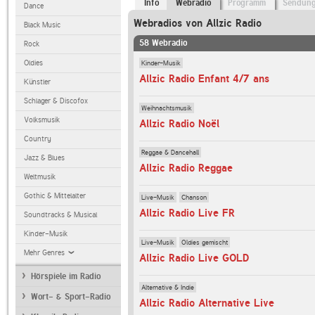
Info
Webradio
Programm
Sendun
Dance
Webradios von Allzic Radio
Black Music
58 Webradio
Rock
Kinder-Musik
Oldies
Allzic Radio Enfant 4/7 ans
Künstler
Schlager & Discofox
Weihnachtsmusik
Volksmusik
Allzic Radio Noël
Country
Reggae & Dancehall
Jazz & Blues
Allzic Radio Reggae
Weltmusik
Gothic & Mittelalter
Live-Musik
Chanson
Allzic Radio Live FR
Soundtracks & Musical
Kinder-Musik
Live-Musik
Oldies gemischt
Mehr Genres
Allzic Radio Live GOLD
Hörspiele im Radio
Alternative & Indie
Wort- & Sport-Radio
Allzic Radio Alternative Live