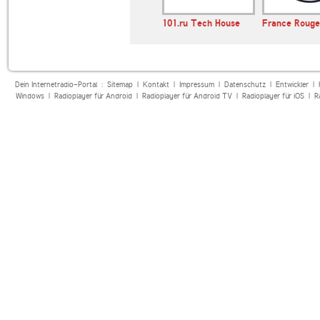
1LIVE
101.ru Tech House
France Rouge
Dein Internetradio-Portal :
Sitemap
|
Kontakt
|
Impressum
|
Datenschutz
|
Entwickler
|
Windows
|
Radioplayer für Android
|
Radioplayer für Android TV
|
Radioplayer für iOS
|
R