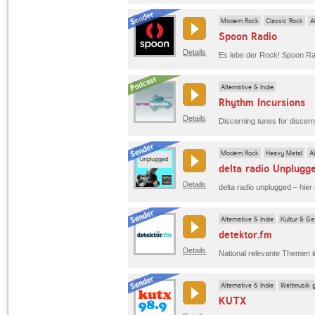
Modern Rock
Classic Rock
A
Spoon Radio
Details
Es lebe der Rock! Spoon Ra
Alternative & Indie
Rhythm Incursions
Details
Discerning tunes for discern
Modern Rock
Heavy Metal
Al
delta radio Unplugg
Details
Alternative & Indie
Kultur & Ge
detektor.fm
Details
Alternative & Indie
Weltmusik 
KUTX