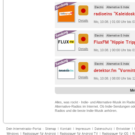
Electro
Alternative & Indie
radioeins "Kaleidos
Details
Mo, 10.08. | 01:00 Uhr bis 0
Electro
Alternative & Indie
FluxFM "Hippie Trip
Details
Mo, 10.08. | 00:00 Uhr bis 
Electro
Alternative & Indie
detektor.fm "Vormit
Details
Mo, 10.08. | 08:00 Uhr bis 1
Me
Alles, was rockt - Indie- und Alternative-Musik im Radi
Alternative-Radios im Internet. Ob Indie-Sendungen oder 
Radios und die beste Indie-Musik anhören.
Dein Internetradio-Portal :
Sitemap
|
Kontakt
|
Impressum
|
Datenschutz
|
Entwickler
|
Windows
|
Radioplayer für Android
|
Radioplayer für Android TV
|
Radioplayer für iOS
|
R