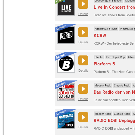
Lovesongs & Balladen
Modern
Live In Concert fro
Details
Alternative & Indie
Weltmusik 
KCRW
Details
KCRW - Der beliebteste Se
Electro
Hip-Hop & Rap
Altern
Platform B
Details
Platform B - The Next Gener
Modern Rock
Classic Rock
A
Das Radio der von N
Details
Modern Rock
Classic Rock
A
RADIO BOB! Unplug
Details