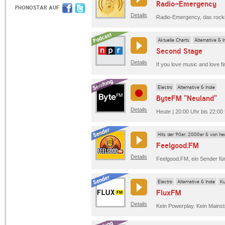
Radio-Emergency
PHONOSTAR AUF
Details
Radio-Emergency, das rocki
Aktuelle Charts
Alternative & I
Second Stage
Details
Electro
Alternative & Indie
ByteFM "Neuland"
Details
Heute | 20:00 Uhr bis 22:00
Hits der 90er, 2000er & von he
Feelgood.FM
Details
Feelgood.FM, ein Sender fü
Electro
Alternative & Indie
Ku
FluxFM
Details