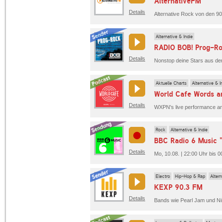
AlternativeFM
Details
Alternative Rock von den 90e
Alternative & Indie
RADIO BOB! Prog-R
Details
Nonstop deine Stars aus dem
Aktuelle Charts
Alternative & I
World Cafe Words a
Details
Rock
Alternative & Indie
BBC Radio 6 Music "
Details
Mo, 10.08. | 22:00 Uhr bis 
Electro
Hip-Hop & Rap
Altern
KEXP 90.3 FM
Details