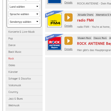
Details
Aktuelle Charts
Alternative & I
radio FM4
Details
radio FM4 - You're at home,
Konzerte & Live-Musik
Modern Rock
Classic Rock
A
Pop
ROCK ANTENNE Ba
Dance
Details
Black Music
Rock
Oldies
Künstler
Schlager & Discofox
Volksmusik
Country
Jazz & Blues
Weltmusik