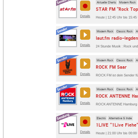
Aktuelle Charts
Modern Rock
STAR FM "Rock Top
Details
Heute | 12:45 Uhr bis 15:4
Modern Rock
Classic Rock
A
laut.fm radio-legden
Details
24 Stunde Musik : Rock und
Modern Rock
Classic Rock
A
ROCK FM Saar
Details
Modern Rock
Classic Rock
A
ROCK ANTENNE Ha
Details
Electro
Alternative & Indie
1LIVE "1Live Fiehe
Details
Heute | 21:00 Uhr bis 00:00