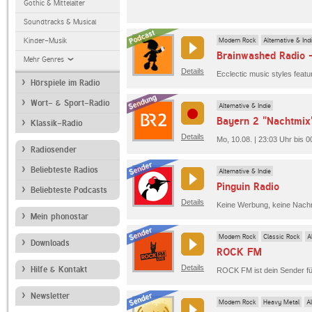
Gothic & Mittelalter
Soundtracks & Musical
Modern Rock
Alternative & Ind
Kinder-Musik
Brainwashed Radio -
Mehr Genres
Details
Hörspiele im Radio
Wort- & Sport-Radio
Alternative & Indie
Bayern 2 "Nachtmix
Klassik-Radio
Details
Mo, 10.08. | 23:03 Uhr bis 0
Radiosender
Beliebteste Radios
Alternative & Indie
Pinguin Radio
Beliebteste Podcasts
Details
Mein phonostar
Modern Rock
Classic Rock
A
Downloads
ROCK FM
Details
Hilfe & Kontakt
Newsletter
Modern Rock
Heavy Metal
Al