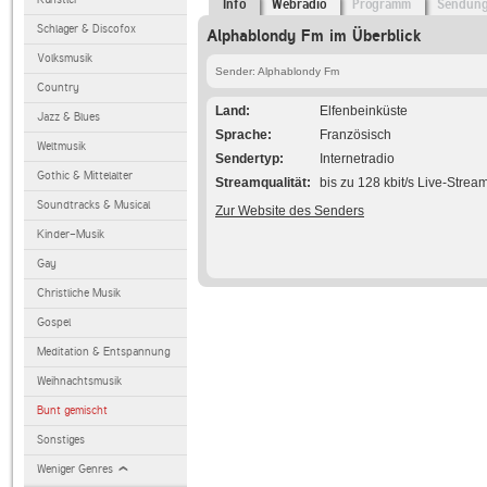
Info
Webradio
Programm
Sendun
Schlager & Discofox
Alphablondy Fm im Überblick
Volksmusik
Sender: Alphablondy Fm
Country
Land
Elfenbeinküste
Jazz & Blues
Sprache
Französisch
Weltmusik
Sendertyp
Internetradio
Gothic & Mittelalter
Streamqualität
bis zu 128 kbit/s Live-Strea
Soundtracks & Musical
Zur Website des Senders
Kinder-Musik
Gay
Christliche Musik
Gospel
Meditation & Entspannung
Weihnachtsmusik
Bunt gemischt
Sonstiges
Weniger Genres