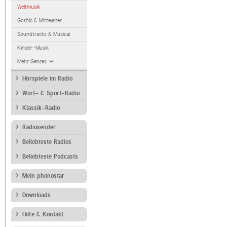
Weltmusik
Gothic & Mittelalter
Soundtracks & Musical
Kinder-Musik
Mehr Genres
Hörspiele im Radio
Wort- & Sport-Radio
Klassik-Radio
Radiosender
Beliebteste Radios
Beliebteste Podcasts
Mein phonostar
Downloads
Hilfe & Kontakt