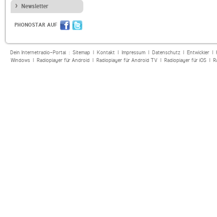
Newsletter
PHONOSTAR AUF
Dein Internetradio-Portal :
Sitemap
|
Kontakt
|
Impressum
|
Datenschutz
|
Entwickler
|
Windows
|
Radioplayer für Android
|
Radioplayer für Android TV
|
Radioplayer für iOS
|
R