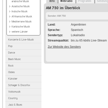
Info
Webradio
Programm
Sendun
arabische Musik
Asiatische Musik
AM 750 im Überblick
Indische Musik
Sender: AM 750
Afrikanische Musik
Mediterrane Musik
Land
Argentinien
Karibische Musik
Sprache
Spanisch
weitere Länder
Sendertyp
Lokalradio
Konzerte & Live-Musik
Streamqualität
bis zu 65 kbit/s Live-Stream
Pop
Zur Website des Senders
Dance
Black Music
Rock
Oldies
Künstler
Schlager & Discofox
Volksmusik
Country
Jazz & Blues